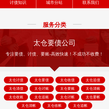
讨债知识
城市分站
联系我们
服务分类
太仓要债公司
专注要债、讨债、要账-高效快速！不成功不收费！
太仓讨债
太仓要债
太仓收债
太仓追债
太仓清债
太仓讨账
太仓要账
太仓清账
太仓收账
太仓追账
太仓讨帐
太仓要帐
太仓清帐
太仓收帐
太仓追帐